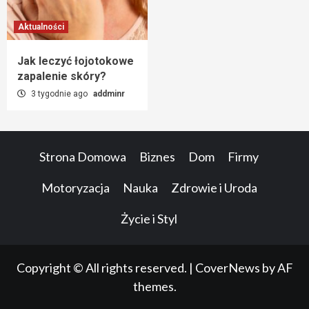
Aktualności
Jak leczyć łojotokowe
zapalenie skóry?
3 tygodnie ago
addminr
Strona Domowa
Biznes
Dom
Firmy
Motoryzacja
Nauka
Zdrowie i Uroda
Życie i Styl
Copyright © All rights reserved.
|
CoverNews
by AF
themes.