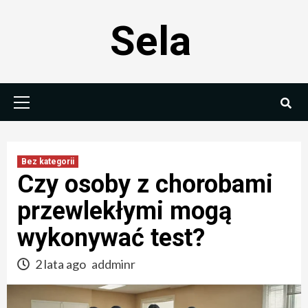
Skip
Sela
to
content
Primary
Menu
Bez kategorii
Czy osoby z chorobami
przewlekłymi mogą
wykonywać test?
2 lata ago
addminr