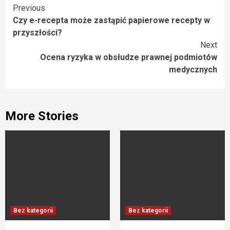
Continue
Previous
Czy e-recepta może zastąpić papierowe recepty w
Reading
przyszłości?
Next
Ocena ryzyka w obsłudze prawnej podmiotów
medycznych
More Stories
Bez kategorii
Bez kategorii