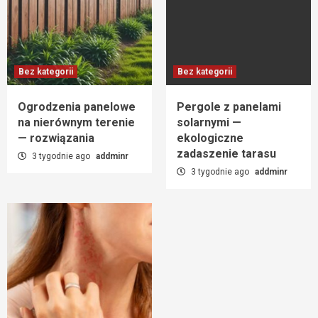
Bez kategorii
Bez kategorii
Ogrodzenia panelowe
Pergole z panelami
na nierównym terenie
solarnymi —
— rozwiązania
ekologiczne
zadaszenie tarasu
3 tygodnie ago
addminr
3 tygodnie ago
addminr