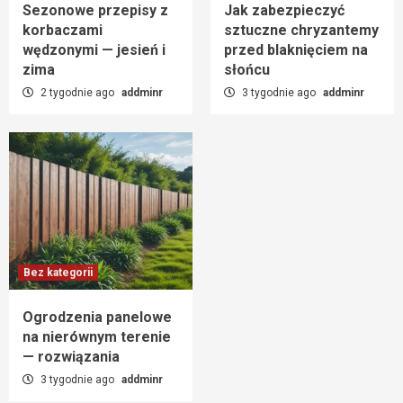
Sezonowe przepisy z
Jak zabezpieczyć
korbaczami
sztuczne chryzantemy
wędzonymi — jesień i
przed blaknięciem na
zima
słońcu
2 tygodnie ago
addminr
3 tygodnie ago
addminr
Bez kategorii
Ogrodzenia panelowe
na nierównym terenie
— rozwiązania
3 tygodnie ago
addminr