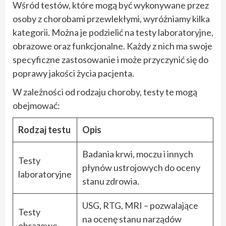
Wśród testów, które mogą być wykonywane przez
osoby z chorobami przewlekłymi, wyróżniamy kilka
kategorii. Można je podzielić na testy laboratoryjne,
obrazowe oraz funkcjonalne. Każdy z nich ma swoje
specyficzne zastosowanie i może przyczynić się do
poprawy jakości życia pacjenta.
W zależności od rodzaju choroby, testy te mogą
obejmować:
Rodzaj testu
Opis
Badania krwi, moczu i innych
Testy
płynów ustrojowych do oceny
laboratoryjne
stanu zdrowia.
USG, RTG, MRI – pozwalające
Testy
na ocenę stanu narządów
obrazowe