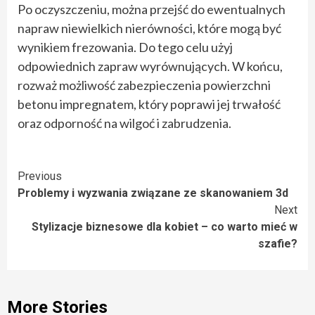
Po oczyszczeniu, można przejść do ewentualnych
napraw niewielkich nierówności, które mogą być
wynikiem frezowania. Do tego celu użyj
odpowiednich zapraw wyrównujących. W końcu,
rozważ możliwość zabezpieczenia powierzchni
betonu impregnatem, który poprawi jej trwałość
oraz odporność na wilgoć i zabrudzenia.
Continue
Previous
Problemy i wyzwania związane ze skanowaniem 3d
Reading
Next
Stylizacje biznesowe dla kobiet – co warto mieć w
szafie?
More Stories