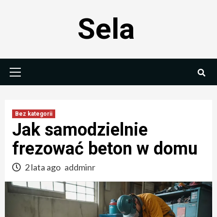
Skip
Sela
to
content
Primary
Menu
Bez kategorii
Jak samodzielnie
frezować beton w domu
2 lata ago
addminr