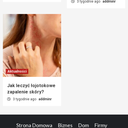
3 tygodnie ago
addminr
Aktualności
Jak leczyć łojotokowe
zapalenie skóry?
3 tygodnie ago
addminr
Strona Domowa
Biznes
Dom
Firmy