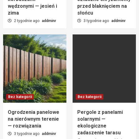
wędzonymi — jesień i
przed blaknięciem na
zima
słońcu
2 tygodnie ago
addminr
3 tygodnie ago
addminr
Bez kategorii
Bez kategorii
Ogrodzenia panelowe
Pergole z panelami
na nierównym terenie
solarnymi —
— rozwiązania
ekologiczne
zadaszenie tarasu
3 tygodnie ago
addminr