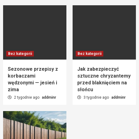
Bez kategorii
Bez kategorii
Sezonowe przepisy z
Jak zabezpieczyć
korbaczami
sztuczne chryzantemy
wędzonymi — jesień i
przed blaknięciem na
zima
słońcu
2 tygodnie ago
addminr
3 tygodnie ago
addminr