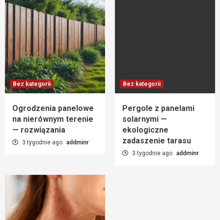
Bez kategorii
Bez kategorii
Ogrodzenia panelowe
Pergole z panelami
na nierównym terenie
solarnymi —
— rozwiązania
ekologiczne
zadaszenie tarasu
3 tygodnie ago
addminr
3 tygodnie ago
addminr