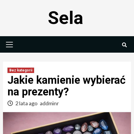
Skip
Sela
to
content
Primary
Menu
Bez kategorii
Jakie kamienie wybierać
na prezenty?
2 lata ago
addminr