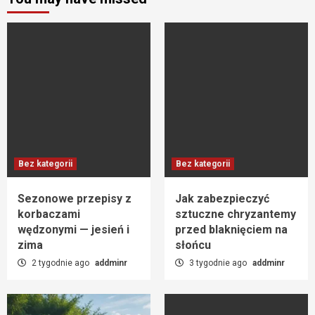
Bez kategorii
Bez kategorii
Sezonowe przepisy z
Jak zabezpieczyć
korbaczami
sztuczne chryzantemy
wędzonymi — jesień i
przed blaknięciem na
zima
słońcu
2 tygodnie ago
addminr
3 tygodnie ago
addminr