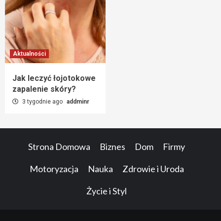
Aktualności
Jak leczyć łojotokowe
zapalenie skóry?
3 tygodnie ago
addminr
Strona Domowa
Biznes
Dom
Firmy
Motoryzacja
Nauka
Zdrowie i Uroda
Życie i Styl