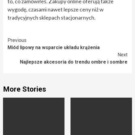
to, co zamówiłeś. Zakupy online oferują także
wygodę, czasami nawet lepsze ceny niż w
tradycyjnych sklepach stacjonarnych.
Continue
Previous
Miód lipowy na wsparcie układu krążenia
Reading
Next
Najlepsze akcesoria do trendu ombre i sombre
More Stories