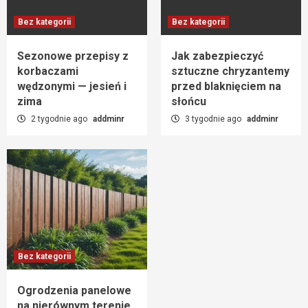
Bez kategorii
Bez kategorii
Sezonowe przepisy z
Jak zabezpieczyć
korbaczami
sztuczne chryzantemy
wędzonymi — jesień i
przed blaknięciem na
zima
słońcu
2 tygodnie ago
addminr
3 tygodnie ago
addminr
Bez kategorii
Ogrodzenia panelowe
na nierównym terenie