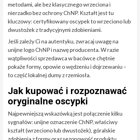
metodami, ale bez klasycznego wrzeciona i
nierzadko bez ochrony ChNP. Kształt jest tu
kluczowy: certyfikowany oscypek to wrzeciono lub
dwustożek z tradycyjnymi zdobieniami.
Jeśli zależy Ci na autentyku, zwracaj uwagę na
unijne logo ChNP i nazwę producenta. W razie
wątpliwości sprzedawca w bacówce chętnie
pokaże formy, opowie o wędzeniu i dojrzewaniu –
to część lokalnej dumy z rzemiosła.
Jak kupować i rozpoznawać
oryginalne oscypki
Najpewniejszą wskazówką jest połączenie kilku
sygnałów: unijne oznaczenie ChNP, właściwy
kształt (wrzeciono lub dwustożek), góralskie
zdobienia z formy oraz sezonowość produktu.