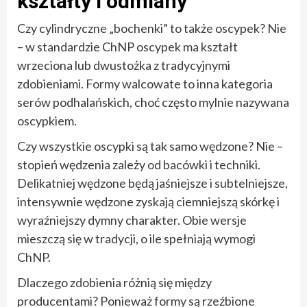
kształty i odmiany
Czy cylindryczne „bochenki” to także oscypek? Nie
– w standardzie ChNP oscypek ma kształt
wrzeciona lub dwustożka z tradycyjnymi
zdobieniami. Formy walcowate to inna kategoria
serów podhalańskich, choć często mylnie nazywana
oscypkiem.
Czy wszystkie oscypki są tak samo wędzone? Nie –
stopień wędzenia zależy od bacówki i techniki.
Delikatniej wędzone będą jaśniejsze i subtelniejsze,
intensywnie wędzone zyskają ciemniejszą skórkę i
wyraźniejszy dymny charakter. Obie wersje
mieszczą się w tradycji, o ile spełniają wymogi
ChNP.
Dlaczego zdobienia różnią się między
producentami? Ponieważ formy są rzeźbione