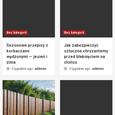
Bez kategorii
Bez kategorii
Sezonowe przepisy z
Jak zabezpieczyć
korbaczami
sztuczne chryzantemy
wędzonymi — jesień i
przed blaknięciem na
zima
słońcu
3 tygodnie ago
addminr
3 tygodnie ago
addminr