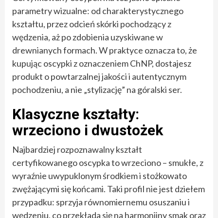
parametry wizualne: od charakterystycznego
kształtu, przez odcień skórki pochodzący z
wędzenia, aż po zdobienia uzyskiwane w
drewnianych formach. W praktyce oznacza to, że
kupując oscypki z oznaczeniem ChNP, dostajesz
produkt o powtarzalnej jakości i autentycznym
pochodzeniu, a nie „stylizację” na góralski ser.
Klasyczne kształty:
wrzeciono i dwustożek
Najbardziej rozpoznawalny kształt
certyfikowanego oscypka to wrzeciono – smukłe, z
wyraźnie uwypuklonym środkiem i stożkowato
zwężającymi się końcami. Taki profil nie jest dziełem
przypadku: sprzyja równomiernemu osuszaniu i
wędzeniu, co przekłada się na harmonijny smak oraz