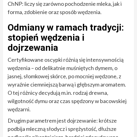
ChNP: liczy się zarówno pochodzenie mleka, jak i
forma, zdobienie oraz sposób wędzenia.
Odmiany w ramach tradycji:
stopień wędzenia i
dojrzewania
Certyfikowane oscypki różnią się intensywnością
wędzenia – od delikatnie muśniętych dymem, o
jasnej, słomkowej skórce, po mocniej wędzone, z
wyraźnie ciemniejszą barwą i głębszym aromatem.
O tej różnicy decydują m.in. rodzaj drewna,
wilgotność dymu oraz czas spędzony w bacowskiej
wędzarni.
Drugim parametrem jest dojrzewanie: krótsze
podbija mleczną słodycz i sprężystość, dłuższe
podkreśla pikantniejszą, bardziej zdecydowaną