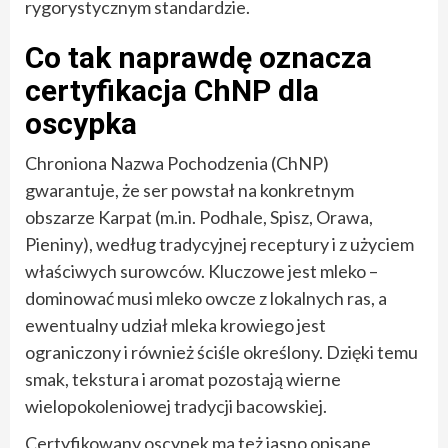
rygorystycznym standardzie.
Co tak naprawdę oznacza
certyfikacja ChNP dla
oscypka
Chroniona Nazwa Pochodzenia (ChNP)
gwarantuje, że ser powstał na konkretnym
obszarze Karpat (m.in. Podhale, Spisz, Orawa,
Pieniny), według tradycyjnej receptury i z użyciem
właściwych surowców. Kluczowe jest mleko –
dominować musi mleko owcze z lokalnych ras, a
ewentualny udział mleka krowiego jest
ograniczony i również ściśle określony. Dzięki temu
smak, tekstura i aromat pozostają wierne
wielopokoleniowej tradycji bacowskiej.
Certyfikowany oscypek ma też jasno opisane