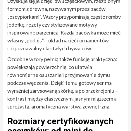
Uzyskuje się je dzięki dwuczęściowym, rzeźbionym
formom z drewna, nazywanym przez baców
„oscypiorkami”. Wzory przypominają często romby,
jodełkę, rozety czy stylizowane motywy
inspirowane parzenicą. Każda bacówka może mieć
własny „podpis” – układ nacięć i ornamentów –
rozpoznawalny dla stałych bywalców.
Ozdobne wzory pełnią także funkcję praktyczną:
powiększają powierzchnię, co ułatwia
równomierne osuszanie i przyjmowanie dymu
podczas wędzenia. Dzięki temu gotowy ser ma
wyraźniej zarysowaną skórkę, a po przekrojeniu –
kontrast między elastycznym, jasnym miąższem a
sprężystą, aromatyczną warstwą zewnętrzną.
Rozmiary certyfikowanych
oscypków: od mini do