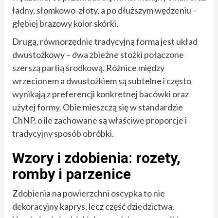
ładny, słomkowo-złoty, a po dłuższym wędzeniu –
głębiej brązowy kolor skórki.
Drugą, równorzędnie tradycyjną formą jest układ
dwustożkowy – dwa zbieżne stożki połączone
szerszą partią środkową. Różnice między
wrzecionem a dwustożkiem są subtelne i często
wynikają z preferencji konkretnej bacówki oraz
użytej formy. Obie mieszczą się w standardzie
ChNP, o ile zachowane są właściwe proporcje i
tradycyjny sposób obróbki.
Wzory i zdobienia: rozety,
romby i parzenice
Zdobienia na powierzchni oscypka to nie
dekoracyjny kaprys, lecz część dziedzictwa.