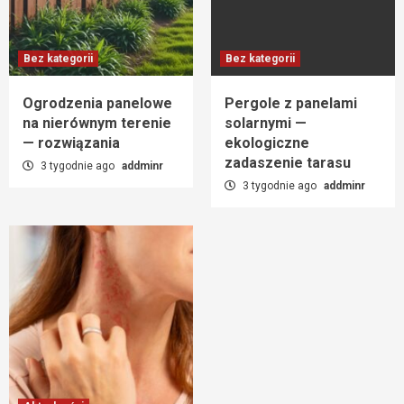
Bez kategorii
Bez kategorii
Ogrodzenia panelowe
Pergole z panelami
na nierównym terenie
solarnymi —
— rozwiązania
ekologiczne
zadaszenie tarasu
3 tygodnie ago
addminr
3 tygodnie ago
addminr