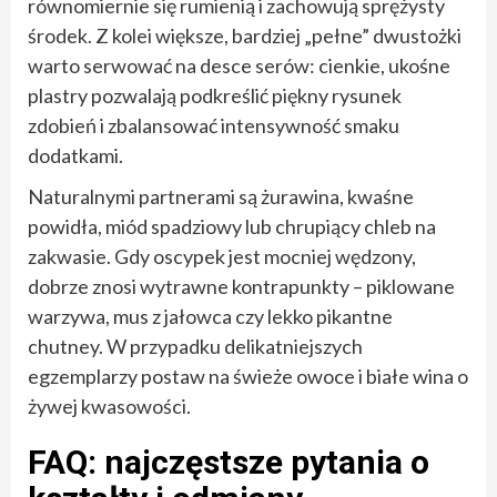
równomiernie się rumienią i zachowują sprężysty
środek. Z kolei większe, bardziej „pełne” dwustożki
warto serwować na desce serów: cienkie, ukośne
plastry pozwalają podkreślić piękny rysunek
zdobień i zbalansować intensywność smaku
dodatkami.
Naturalnymi partnerami są żurawina, kwaśne
powidła, miód spadziowy lub chrupiący chleb na
zakwasie. Gdy oscypek jest mocniej wędzony,
dobrze znosi wytrawne kontrapunkty – piklowane
warzywa, mus z jałowca czy lekko pikantne
chutney. W przypadku delikatniejszych
egzemplarzy postaw na świeże owoce i białe wina o
żywej kwasowości.
FAQ: najczęstsze pytania o