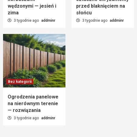
wędzonymi — jesień i
przed blaknięciem na
zima
słońcu
3 tygodnie ago
addminr
3 tygodnie ago
addminr
Bez kategorii
Ogrodzenia panelowe
na nierównym terenie
— rozwiązania
3 tygodnie ago
addminr