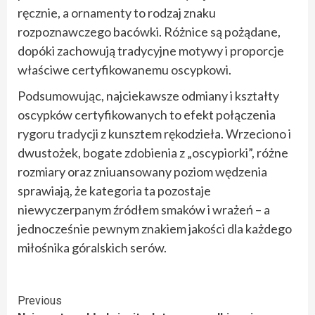
ręcznie, a ornamenty to rodzaj znaku
rozpoznawczego bacówki. Różnice są pożądane,
dopóki zachowują tradycyjne motywy i proporcje
właściwe certyfikowanemu oscypkowi.
Podsumowując, najciekawsze odmiany i kształty
oscypków certyfikowanych to efekt połączenia
rygoru tradycji z kunsztem rękodzieła. Wrzeciono i
dwustożek, bogate zdobienia z „oscypiorki”, różne
rozmiary oraz zniuansowany poziom wędzenia
sprawiają, że kategoria ta pozostaje
niewyczerpanym źródłem smaków i wrażeń – a
jednocześnie pewnym znakiem jakości dla każdego
miłośnika góralskich serów.
Continue
Previous