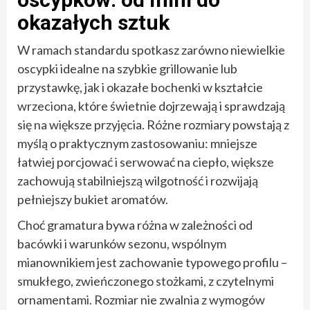
okazałych sztuk
W ramach standardu spotkasz zarówno niewielkie
oscypki idealne na szybkie grillowanie lub
przystawkę, jak i okazałe bochenki w kształcie
wrzeciona, które świetnie dojrzewają i sprawdzają
się na większe przyjęcia. Różne rozmiary powstają z
myślą o praktycznym zastosowaniu: mniejsze
łatwiej porcjować i serwować na ciepło, większe
zachowują stabilniejszą wilgotność i rozwijają
pełniejszy bukiet aromatów.
Choć gramatura bywa różna w zależności od
bacówki i warunków sezonu, wspólnym
mianownikiem jest zachowanie typowego profilu –
smukłego, zwieńczonego stożkami, z czytelnymi
ornamentami. Rozmiar nie zwalnia z wymogów