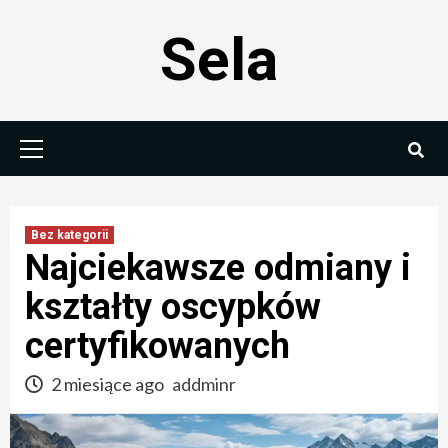
Skip
Sela
to
content
Primary
Menu
Bez kategorii
Najciekawsze odmiany i
kształty oscypków
certyfikowanych
2 miesiące ago
addminr