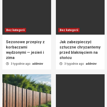
Bez kategorii
Bez kategorii
Sezonowe przepisy z
Jak zabezpieczyć
korbaczami
sztuczne chryzantemy
wędzonymi — jesień i
przed blaknięciem na
zima
słońcu
3 tygodnie ago
addminr
3 tygodnie ago
addminr