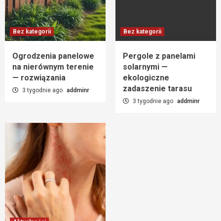
Bez kategorii
Bez kategorii
Ogrodzenia panelowe
Pergole z panelami
na nierównym terenie
solarnymi —
— rozwiązania
ekologiczne
zadaszenie tarasu
3 tygodnie ago
addminr
3 tygodnie ago
addminr