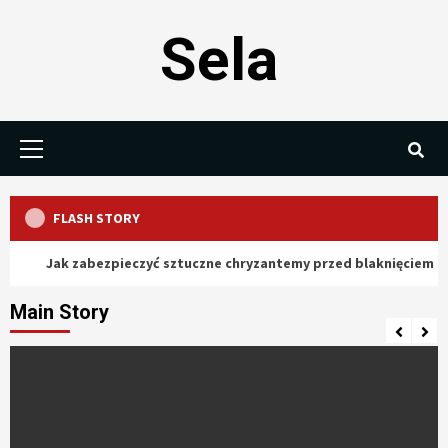
Skip
Sela
to
content
Primary
Menu
FLASH STORY
Jak zabezpieczyć sztuczne chryzantemy przed blaknięciem na słoń
Main Story