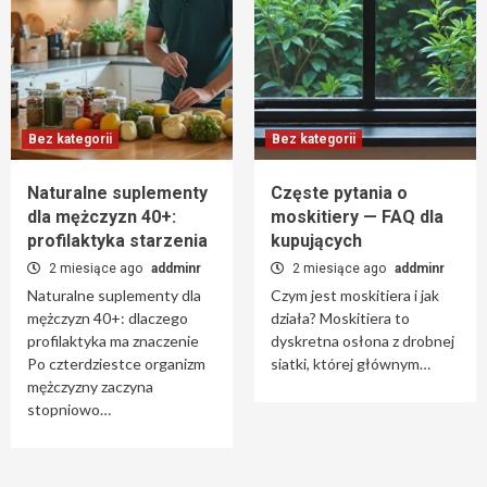
Jak leczyć łojotokowe zapalenie skóry?
5
Bez kategorii
Przeglądy techniczne i konserwacja domu
Bez kategorii
Bez kategorii
szkieletowego — harmonogram
6
Naturalne suplementy
Częste pytania o
dla mężczyzn 40+:
moskitiery — FAQ dla
Bez kategorii
profilaktyka starzenia
kupujących
Rola wolontariatu i byłych pacjentów w
ośrodkach leczenia uzależnień
2 miesiące ago
addminr
2 miesiące ago
addminr
7
Naturalne suplementy dla
Czym jest moskitiera i jak
mężczyzn 40+: dlaczego
działa? Moskitiera to
profilaktyka ma znaczenie
dyskretna osłona z drobnej
Po czterdziestce organizm
siatki, której głównym…
mężczyzny zaczyna
stopniowo…