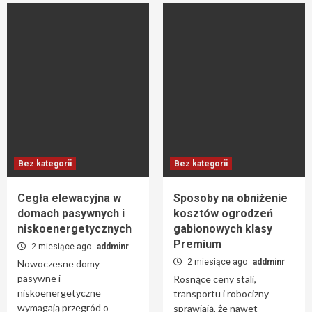
Bez kategorii
Bez kategorii
Cegła elewacyjna w
Sposoby na obniżenie
domach pasywnych i
kosztów ogrodzeń
niskoenergetycznych
gabionowych klasy
Premium
2 miesiące ago
addminr
2 miesiące ago
addminr
Nowoczesne domy
pasywne i
Rosnące ceny stali,
niskoenergetyczne
transportu i robocizny
wymagają przegród o
sprawiają, że nawet