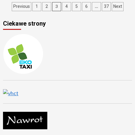
Stronicowanie
3
…
Previous
1
2
4
5
6
37
Next
wpisów
Ciekawe strony