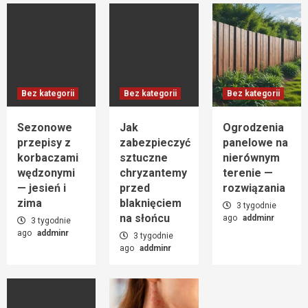
Pergole z panelami solarnymi —
ekologiczne zadaszenie tarasu
4
Aktualności
Jak leczyć łojotokowe zapalenie skóry?
Bez kategorii
Bez kategorii
Bez kategorii
5
Sezonowe
Jak
Ogrodzenia
przepisy z
zabezpieczyć
panelowe na
Bez kategorii
Przeglądy techniczne i konserwacja domu
korbaczami
sztuczne
nierównym
szkieletowego — harmonogram
wędzonymi
chryzantemy
terenie —
6
— jesień i
przed
rozwiązania
zima
blaknięciem
3 tygodnie
na słońcu
ago
addminr
Bez kategorii
3 tygodnie
Rola wolontariatu i byłych pacjentów w
ago
addminr
3 tygodnie
ośrodkach leczenia uzależnień
ago
addminr
7
Bez kategorii