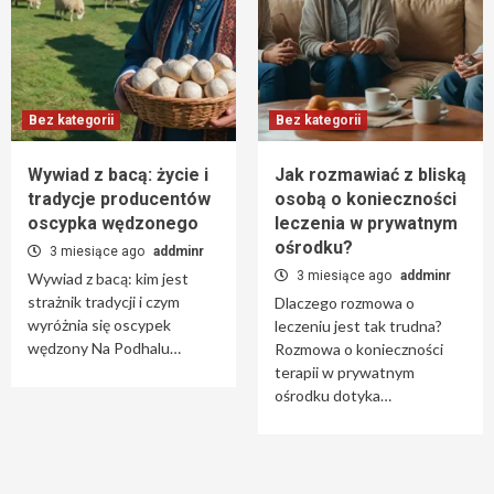
Bez kategorii
Bez kategorii
Wywiad z bacą: życie i
Jak rozmawiać z bliską
tradycje producentów
osobą o konieczności
oscypka wędzonego
leczenia w prywatnym
ośrodku?
3 miesiące ago
addminr
3 miesiące ago
addminr
Wywiad z bacą: kim jest
strażnik tradycji i czym
Dlaczego rozmowa o
wyróżnia się oscypek
leczeniu jest tak trudna?
wędzony Na Podhalu…
Rozmowa o konieczności
terapii w prywatnym
ośrodku dotyka…