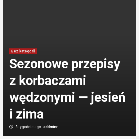
Bez kategorii
Sezonowe przepisy
Aktualności
Jak leczyć łojotokowe zapalenie skóry?
z korbaczami
5
wędzonymi — jesień
Bez kategorii
Przeglądy techniczne i konserwacja domu
i zima
szkieletowego — harmonogram
6
3 tygodnie ago
addminr
Bez kategorii