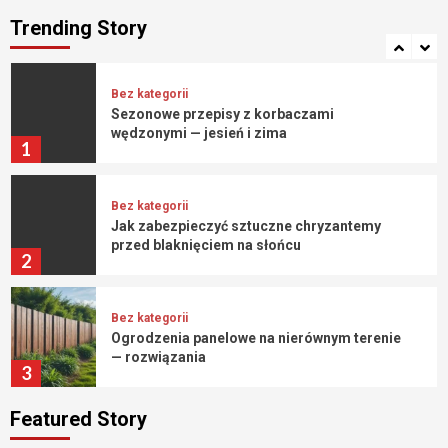
Rola wolontariatu i byłych pacjentów w
ośrodkach leczenia uzależnień
Trending Story
7
Bez kategorii
Sezonowe przepisy z korbaczami
wędzonymi — jesień i zima
1
Bez kategorii
Jak zabezpieczyć sztuczne chryzantemy
przed blaknięciem na słońcu
2
Bez kategorii
Ogrodzenia panelowe na nierównym terenie
— rozwiązania
3
Featured Story
Bez kategorii