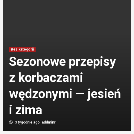
Bez kategorii
Sezonowe przepisy
Aktualności
Jak leczyć łojotokowe zapalenie skóry?
z korbaczami
5
wędzonymi — jesień
Bez kategorii
Przeglądy techniczne i konserwacja domu
i zima
szkieletowego — harmonogram
6
3 tygodnie ago
addminr
Bez kategorii