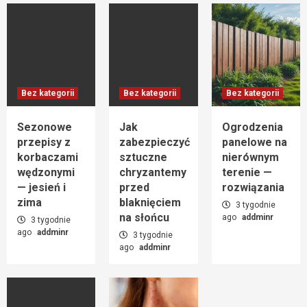
Pergole z panelami solarnymi —
ekologiczne zadaszenie tarasu
4
Aktualności
Jak leczyć łojotokowe zapalenie skóry?
Bez kategorii
Bez kategorii
Bez kategorii
5
Sezonowe
Jak
Ogrodzenia
przepisy z
zabezpieczyć
panelowe na
Bez kategorii
Przeglądy techniczne i konserwacja domu
korbaczami
sztuczne
nierównym
szkieletowego — harmonogram
wędzonymi
chryzantemy
terenie —
6
— jesień i
przed
rozwiązania
zima
blaknięciem
3 tygodnie
na słońcu
ago
addminr
Bez kategorii
3 tygodnie
Rola wolontariatu i byłych pacjentów w
ago
addminr
3 tygodnie
ośrodkach leczenia uzależnień
ago
addminr
7
Bez kategorii