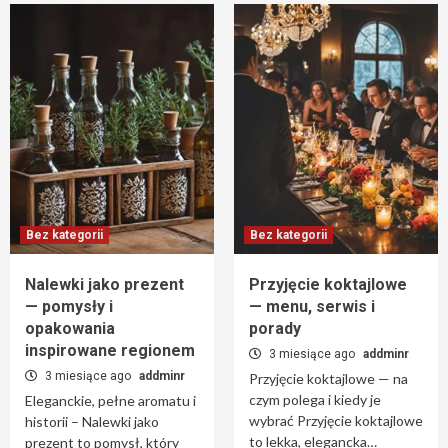
Bez kategorii
Bez kategorii
Nalewki jako prezent
Przyjęcie koktajlowe
— pomysły i
— menu, serwis i
opakowania
porady
inspirowane regionem
3 miesiące ago
addminr
3 miesiące ago
addminr
Przyjęcie koktajlowe — na
czym polega i kiedy je
Eleganckie, pełne aromatu i
wybrać Przyjęcie koktajlowe
historii – Nalewki jako
to lekka, elegancka…
prezent to pomysł, który