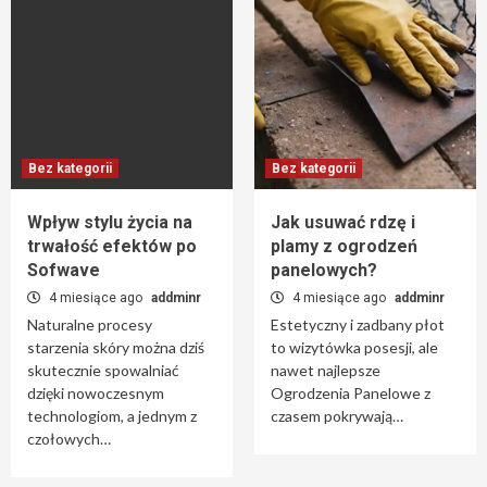
Bez kategorii
Bez kategorii
Wpływ stylu życia na
Jak usuwać rdzę i
trwałość efektów po
plamy z ogrodzeń
Sofwave
panelowych?
4 miesiące ago
addminr
4 miesiące ago
addminr
Naturalne procesy
Estetyczny i zadbany płot
starzenia skóry można dziś
to wizytówka posesji, ale
skutecznie spowalniać
nawet najlepsze
dzięki nowoczesnym
Ogrodzenia Panelowe z
technologiom, a jednym z
czasem pokrywają…
czołowych…