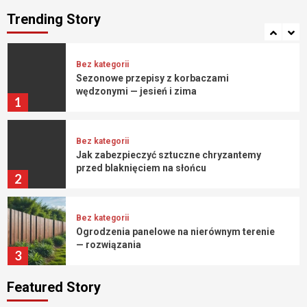
Rola wolontariatu i byłych pacjentów w
ośrodkach leczenia uzależnień
Trending Story
7
Bez kategorii
Sezonowe przepisy z korbaczami
wędzonymi — jesień i zima
1
Bez kategorii
Jak zabezpieczyć sztuczne chryzantemy
przed blaknięciem na słońcu
2
Bez kategorii
Ogrodzenia panelowe na nierównym terenie
— rozwiązania
3
Featured Story
Bez kategorii