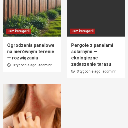
Bez kategorii
Bez kategorii
Ogrodzenia panelowe
Pergole z panelami
na nierównym terenie
solarnymi —
— rozwiązania
ekologiczne
zadaszenie tarasu
3 tygodnie ago
addminr
3 tygodnie ago
addminr