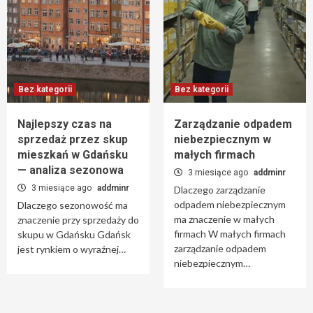
Jak leczyć łojotokowe zapalenie skóry?
5
Bez kategorii
Przeglądy techniczne i konserwacja domu
Bez kategorii
Bez kategorii
szkieletowego — harmonogram
6
Najlepszy czas na
Zarządzanie odpadem
sprzedaż przez skup
niebezpiecznym w
Bez kategorii
mieszkań w Gdańsku
małych firmach
Rola wolontariatu i byłych pacjentów w
— analiza sezonowa
ośrodkach leczenia uzależnień
3 miesiące ago
addminr
7
3 miesiące ago
addminr
Dlaczego zarządzanie
odpadem niebezpiecznym
Dlaczego sezonowość ma
ma znaczenie w małych
znaczenie przy sprzedaży do
firmach W małych firmach
skupu w Gdańsku Gdańsk
zarządzanie odpadem
jest rynkiem o wyraźnej…
niebezpiecznym…