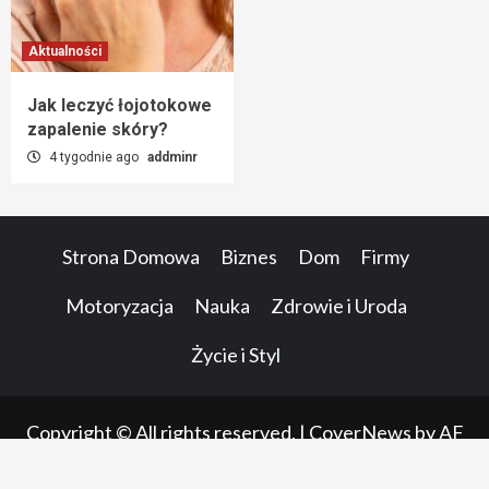
Aktualności
Jak leczyć łojotokowe
zapalenie skóry?
4 tygodnie ago
addminr
Strona Domowa
Biznes
Dom
Firmy
Motoryzacja
Nauka
Zdrowie i Uroda
Życie i Styl
Copyright © All rights reserved.
|
CoverNews
by AF
themes.