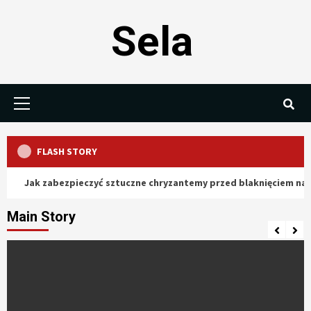
Skip
Sela
to
content
Primary
Menu
FLASH STORY
Jak zabezpieczyć sztuczne chryzantemy przed blaknięciem na słońc
Main Story