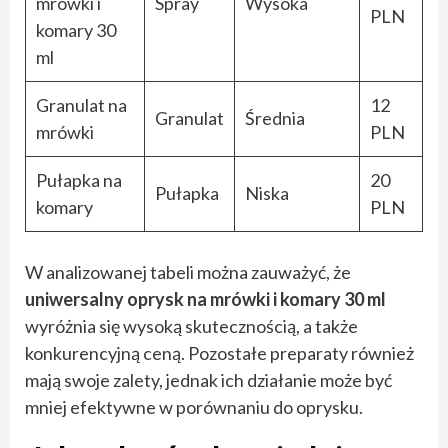
mrówki i
Spray
Wysoka
PLN
komary 30
ml
Granulat na
12
Granulat
Średnia
mrówki
PLN
Pułapka na
20
Pułapka
Niska
komary
PLN
W analizowanej tabeli można zauważyć, że
uniwersalny oprysk na mrówki i komary 30 ml
wyróżnia się wysoką skutecznością, a także
konkurencyjną ceną. Pozostałe preparaty również
mają swoje zalety, jednak ich działanie może być
mniej efektywne w porównaniu do oprysku.