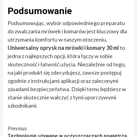
Podsumowanie
Podsumowując, wybór odpowiedniego preparatu
do zwalczania mrówek i komarów jest kluczowy dla
utrzymania komfortu w naszym otoczeniu.
Uniwersalny oprysk na mrówki i komary 30 ml
to
jedna z najlepszych opcji, która łączy w sobie
skuteczność i łatwość użycia. Niezależnie od tego,
na jaki produkt się zdecydujesz, zawsze postępuj
zgodnie z instrukcjami aplikacji oraz zaleconymi
zasadami bezpieczeństwa. Dzięki temu będziesz w
stanie skutecznie walczyć z tymi uporczywymi
szkodnikami.
Continue
Previous
Technologie używane w oczyszczaczach powietrza