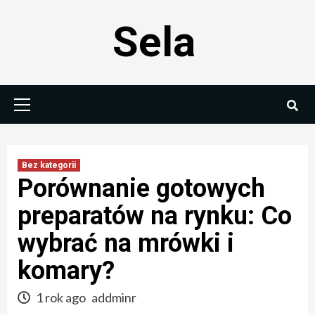
Skip
Sela
to
content
Primary
Menu
Bez kategorii
Porównanie gotowych
preparatów na rynku: Co
wybrać na mrówki i
komary?
1 rok ago
addminr