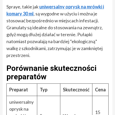
Spraye, takie jak
uniwersalny oprysk na mrówki i
komary 30 ml
, są wygodne w użyciu i można je
stosować bezpośrednio w miejscach infestacji.
Granulaty są idealne do stosowania na zewnątrz,
gdyż mogą dłużej działać w terenie. Pułapki
natomiast pozwalają na bardziej “ekologiczną”
walkę z szkodnikami, zatrzymując je w zamkniętej
przestrzeni.
Porównanie skuteczności
preparatów
Preparat
Typ
Skuteczność
Cena
uniwersalny
oprysk na
15