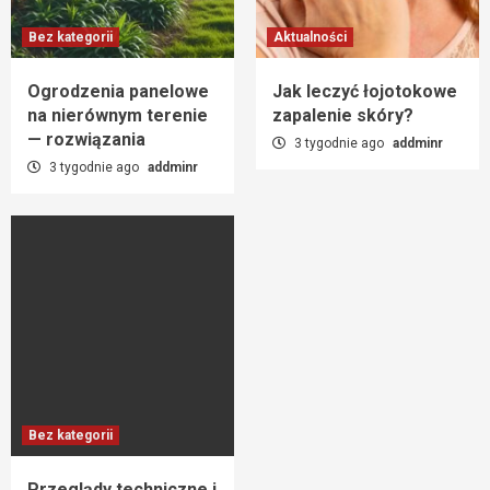
Bez kategorii
Aktualności
Ogrodzenia panelowe
Jak leczyć łojotokowe
na nierównym terenie
zapalenie skóry?
— rozwiązania
3 tygodnie ago
addminr
3 tygodnie ago
addminr
Bez kategorii
Przeglądy techniczne i