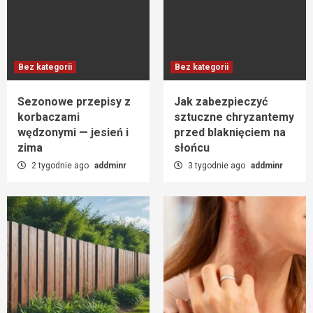
Bez kategorii
Bez kategorii
Sezonowe przepisy z
Jak zabezpieczyć
korbaczami
sztuczne chryzantemy
wędzonymi — jesień i
przed blaknięciem na
zima
słońcu
2 tygodnie ago
addminr
3 tygodnie ago
addminr