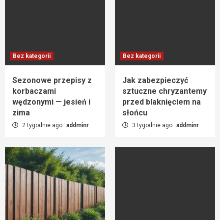
Bez kategorii
Bez kategorii
Sezonowe przepisy z
Jak zabezpieczyć
korbaczami
sztuczne chryzantemy
wędzonymi — jesień i
przed blaknięciem na
zima
słońcu
2 tygodnie ago
addminr
3 tygodnie ago
addminr