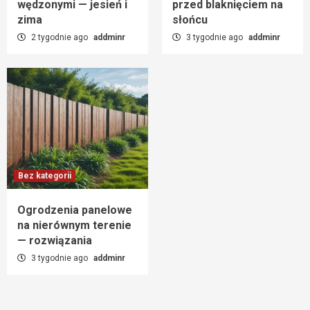
wędzonymi — jesień i
przed blaknięciem na
zima
słońcu
2 tygodnie ago
addminr
3 tygodnie ago
addminr
Bez kategorii
Ogrodzenia panelowe
na nierównym terenie
— rozwiązania
3 tygodnie ago
addminr