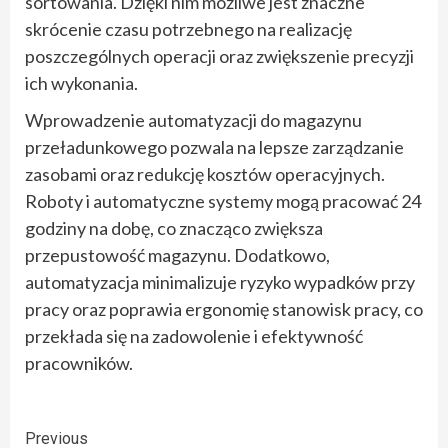
sortowania. Dzięki nim możliwe jest znaczne
skrócenie czasu potrzebnego na realizację
poszczególnych operacji oraz zwiększenie precyzji
ich wykonania.
Wprowadzenie automatyzacji do magazynu
przeładunkowego pozwala na lepsze zarządzanie
zasobami oraz redukcję kosztów operacyjnych.
Roboty i automatyczne systemy mogą pracować 24
godziny na dobę, co znacząco zwiększa
przepustowość magazynu. Dodatkowo,
automatyzacja minimalizuje ryzyko wypadków przy
pracy oraz poprawia ergonomię stanowisk pracy, co
przekłada się na zadowolenie i efektywność
pracowników.
Continue
Previous