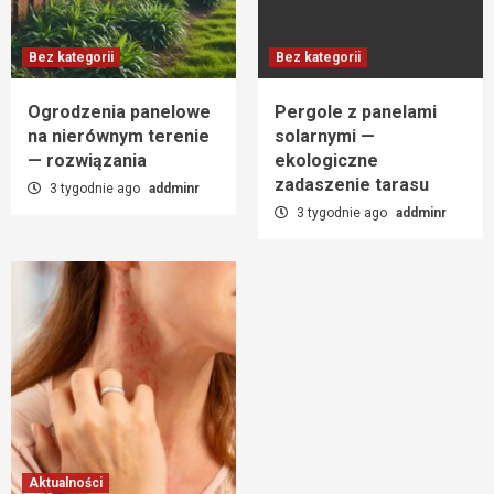
Bez kategorii
Bez kategorii
Ogrodzenia panelowe
Pergole z panelami
na nierównym terenie
solarnymi —
— rozwiązania
ekologiczne
zadaszenie tarasu
3 tygodnie ago
addminr
3 tygodnie ago
addminr
Aktualności