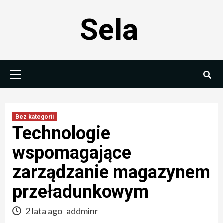
Skip
Sela
to
content
Primary
Menu
Bez kategorii
Technologie
wspomagające
zarządzanie magazynem
przeładunkowym
2 lata ago
addminr