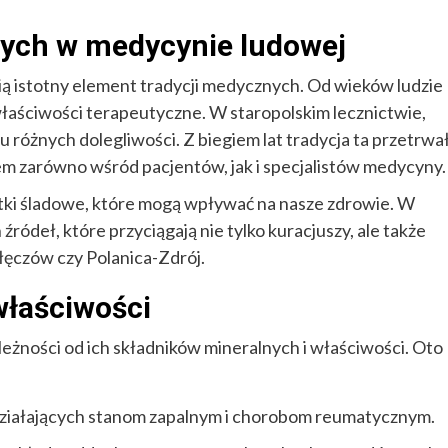
ych w medycynie ludowej
wią istotny element tradycji medycznych. Od wieków ludzie
właściwości terapeutyczne. W staropolskim lecznictwie,
różnych dolegliwości. Z biegiem lat tradycja ta przetrwał
em zarówno wśród pacjentów, jak i specjalistów medycyny.
stki śladowe, które mogą wpływać na nasze zdrowie. W
ródeł, które przyciągają nie tylko kuracjuszy, ale także
ałęczów czy Polanica-Zdrój.
właściwości
ależności od ich składników mineralnych i właściwości. Oto
działających stanom zapalnym i chorobom reumatycznym.