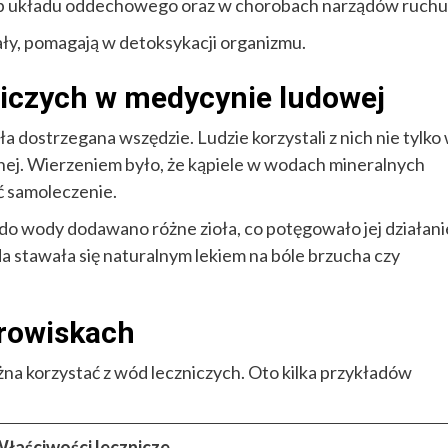
b układu oddechowego oraz w chorobach narządów ruchu
ły, pomagają w detoksykacji organizmu.
niczych w medycynie ludowej
dostrzegana wszędzie. Ludzie korzystali z nich nie tylko
tnej. Wierzeniem było, że kąpiele w wodach mineralnych
 samoleczenie.
do wody dodawano różne zioła, co potęgowało jej działani
a stawała się naturalnym lekiem na bóle brzucha czy
drowiskach
żna korzystać z wód leczniczych. Oto kilka przykładów
łaściwości lecznicze