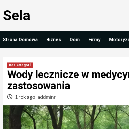
Skip
Sela
to
content
Strona Domowa
Biznes
Dom
Firmy
Motoryz
Bez kategorii
Wody lecznicze w medycyni
zastosowania
1 rok ago
addminr