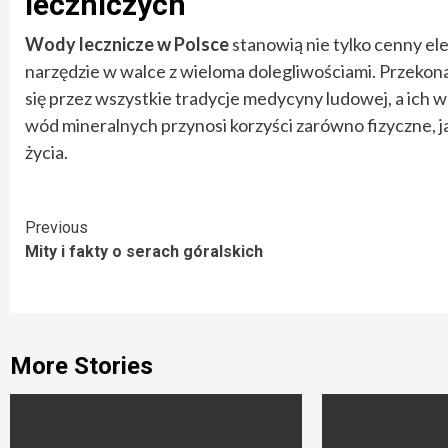
leczniczych
Wody lecznicze w Polsce
stanowią nie tylko cenny el
narzędzie w walce z wieloma dolegliwościami. Przekonan
się przez wszystkie tradycje medycyny ludowej, a ich 
wód mineralnych przynosi korzyści zarówno fizyczne, jak
życia.
Continue
Previous
Mity i fakty o serach góralskich
Reading
More Stories