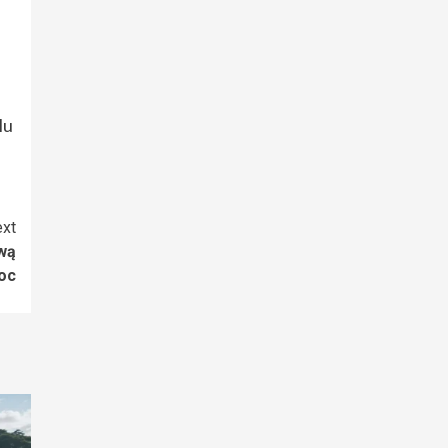
lu
xt
wą
oc