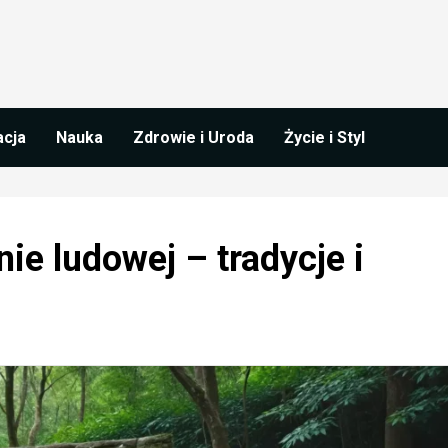
acja
Nauka
Zdrowie i Uroda
Życie i Styl
e ludowej – tradycje i