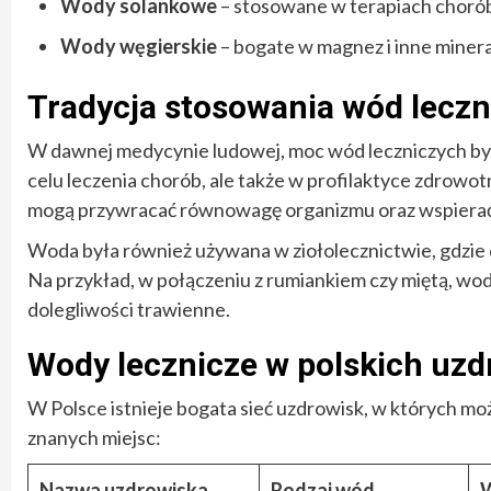
Wody solankowe
– stosowane w terapiach choró
Wody węgierskie
– bogate w magnez i inne minera
Tradycja stosowania wód lecz
W dawnej medycynie ludowej, moc wód leczniczych była 
celu leczenia chorób, ale także w profilaktyce zdrowo
mogą przywracać równowagę organizmu oraz wspierać
Woda była również używana w ziołolecznictwie, gdzie 
Na przykład, w połączeniu z rumiankiem czy miętą, wod
dolegliwości trawienne.
Wody lecznicze w polskich uz
W Polsce istnieje bogata sieć uzdrowisk, w których mo
znanych miejsc:
Nazwa uzdrowiska
Rodzaj wód
W