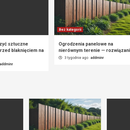
Bez kategorii
zyć sztuczne
Ogrodzenia panelowe na
rzed blaknięciem na
nierównym terenie — rozwiązan
3 tygodnie ago
addminr
addminr